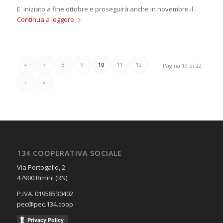
E' iniziato a fine ottobre e proseguirà anche in novembre il…
Continua a leggere
«
‹
8
9
10
11
12
Pagina 10 di 22
›
»
134 COOPERATIVA SOCIALE
Via Portogallo, 2
47900 Rimini (RN)
P.IVA. 01958530402
pec@pec.134.coop