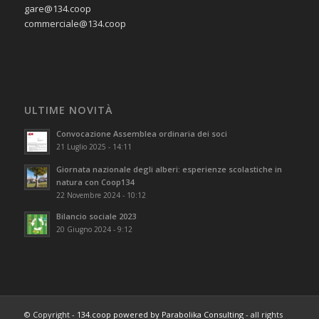
gare@134.coop
commerciale@134.coop
ULTIME NOVITÀ
Convocazione Assemblea ordinaria dei soci
21 Luglio 2025 - 14:11
Giornata nazionale degli alberi: esperienze scolastiche in
natura con Coop134
22 Novembre 2024 - 10:12
Bilancio sociale 2023
20 Giugno 2024 - 9:12
© Copyright -
134.coop
powered by Parabolika Consulting
- all rights