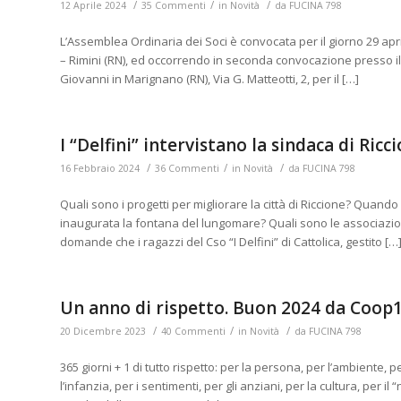
/
/
/
12 Aprile 2024
35 Commenti
in
Novità
da
FUCINA 798
L’Assemblea Ordinaria dei Soci è convocata per il giorno 29 april
– Rimini (RN), ed occorrendo in seconda convocazione presso il
Giovanni in Marignano (RN), Via G. Matteotti, 2, per il […]
I “Delfini” intervistano la sindaca di Ricc
/
/
/
16 Febbraio 2024
36 Commenti
in
Novità
da
FUCINA 798
Quali sono i progetti per migliorare la città di Riccione? Quand
inaugurata la fontana del lungomare? Quali sono le associazioni
domande che i ragazzi del Cso “I Delfini” di Cattolica, gestito […
Un anno di rispetto. Buon 2024 da Coop
/
/
/
20 Dicembre 2023
40 Commenti
in
Novità
da
FUCINA 798
365 giorni + 1 di tutto rispetto: per la persona, per l’ambiente, per 
l’infanzia, per i sentimenti, per gli anziani, per la cultura, per i