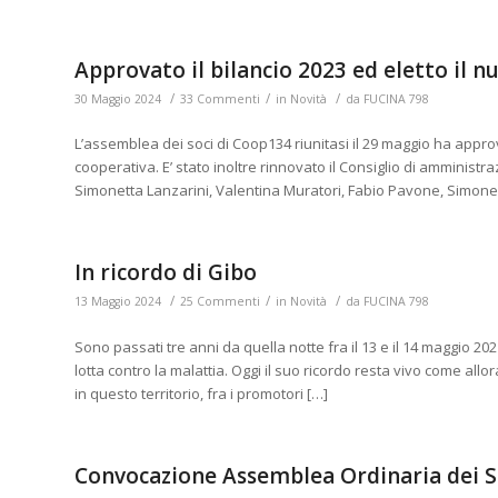
Approvato il bilancio 2023 ed eletto il 
/
/
/
30 Maggio 2024
33 Commenti
in
Novità
da
FUCINA 798
L’assemblea dei soci di Coop134 riunitasi il 29 maggio ha approvat
cooperativa. E’ stato inoltre rinnovato il Consiglio di amministra
Simonetta Lanzarini, Valentina Muratori, Fabio Pavone, Simone Pe
In ricordo di Gibo
/
/
/
13 Maggio 2024
25 Commenti
in
Novità
da
FUCINA 798
Sono passati tre anni da quella notte fra il 13 e il 14 maggio 20
lotta contro la malattia. Oggi il suo ricordo resta vivo come allo
in questo territorio, fra i promotori […]
Convocazione Assemblea Ordinaria dei S