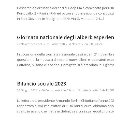
L’Assemblea ordinaria dei soci di Coop134 è convocata per il gi
Portogallo, 2 – Rimini (RN), ed occorrendo in seconda convocazi
in San Giovanni in Marignano (RN), Via G. Matteotti, 2, […]
Giornata nazionale degli alberi: esperie
/
/
/
22 Novembre 2024
29 Commenti
in
Novità
da
FUCINA 798
In occasione della giornata nazionale degli alberi, 21 novembr
quest’anno, la messa a dimora di nuovi alberi e laboratori esper
Cattolica, Misano e Riccione. Il progetto si è articolato in 3 giorn
Bilancio sociale 2023
/
/
/
20 Giugno 2024
26 Commenti
in
Bilancio Sociale
,
Novità
da
FUCIN
La lettera del presidente Armando Berlini Chiudiamo lʼanno 202
rapportato al volume dʼaffari di 19 milioni di euro, abbiamo anc
scatto in avanti che metta in definitiva sicurezza lʼequilibrio e