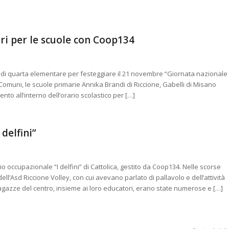
ori per le scuole con Coop134
i di quarta elementare per festeggiare il 21 novembre “Giornata nazionale
Comuni, le scuole primarie Annika Brandi di Riccione, Gabelli di Misano
to all’interno dell’orario scolastico per […]
 delfini”
io occupazionale “I delfini” di Cattolica, gestito da Coop134. Nelle scorse
l’Asd Riccione Volley, con cui avevano parlato di pallavolo e dell’attività
gazze del centro, insieme ai loro educatori, erano state numerose e […]