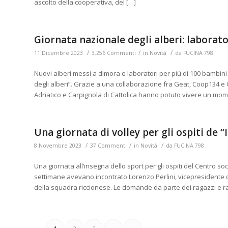
ascolto della cooperativa, del […]
Giornata nazionale degli alberi: laborat
/
/
/
11 Dicembre 2023
3.256 Commenti
in
Novità
da
FUCINA 798
Nuovi alberi messi a dimora e laboratori per più di 100 bambin
degli alberi”. Grazie a una collaborazione fra Geat, Coop134 e 
Adriatico e Carpignola di Cattolica hanno potuto vivere un momen
Una giornata di volley per gli ospiti de “I
/
/
/
8 Novembre 2023
37 Commenti
in
Novità
da
FUCINA 798
Una giornata all’insegna dello sport per gli ospiti del Centro soc
settimane avevano incontrato Lorenzo Perlini, vicepresidente del
della squadra riccionese. Le domande da parte dei ragazzi e ra