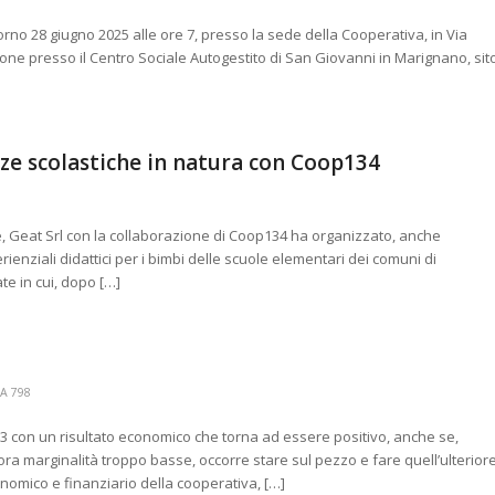
orno 28 giugno 2025 alle ore 7, presso la sede della Cooperativa, in Via
one presso il Centro Sociale Autogestito di San Giovanni in Marignano, sit
nze scolastiche in natura con Coop134
e, Geat Srl con la collaborazione di Coop134 ha organizzato, anche
ienziali didattici per i bimbi delle scuole elementari dei comuni di
ate in cui, dopo […]
A 798
3 con un risultato economico che torna ad essere positivo, anche se,
ora marginalità troppo basse, occorre stare sul pezzo e fare quellʼulterior
conomico e finanziario della cooperativa, […]