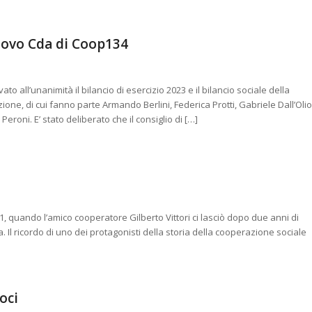
nuovo Cda di Coop134
o all’unanimità il bilancio di esercizio 2023 e il bilancio sociale della
zione, di cui fanno parte Armando Berlini, Federica Protti, Gabriele Dall’Olio
roni. E’ stato deliberato che il consiglio di […]
21, quando l’amico cooperatore Gilberto Vittori ci lasciò dopo due anni di
ra. Il ricordo di uno dei protagonisti della storia della cooperazione sociale
oci