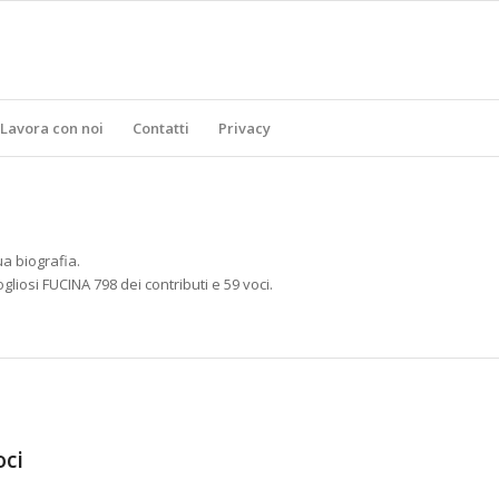
Lavora con noi
Contatti
Privacy
a biografia.
ogliosi
FUCINA 798
dei contributi e 59 voci.
oci