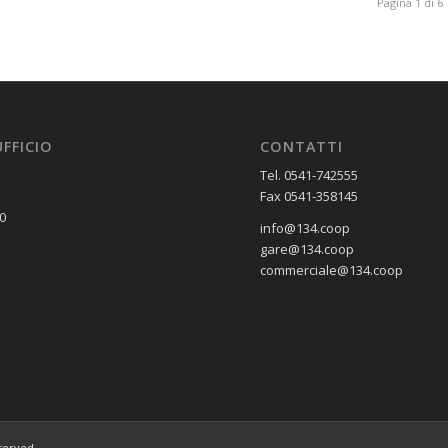
Pagina 1 di 6
UFFICIO
CONTATTI
Tel. 0541-742555
Fax 0541-358145
0
info@134.coop
gare@134.coop
commerciale@134.coop
eserved