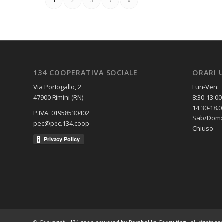
1
2
3
›
»
134 COOPERATIVA SOCIALE
ORARI 
Via Portogallo, 2
Lun-Ven:
47900 Rimini (RN)
8:30-13:00
14.30-18.0
P.IVA. 01958530402
Sab/Dom:
pec@pec.134.coop
Chiuso
© Copyright -
134.coop
powered by Parabolika Consulting
- all rights r