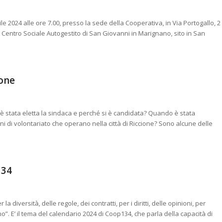
e 2024 alle ore 7.00, presso la sede della Cooperativa, in Via Portogallo, 2
 Centro Sociale Autogestito di San Giovanni in Marignano, sito in San
ione
o è stata eletta la sindaca e perché si è candidata? Quando è stata
 di volontariato che operano nella città di Riccione? Sono alcune delle
]
134
la diversità, delle regole, dei contratti, per i diritti, delle opinioni, per
l “no”. E’ il tema del calendario 2024 di Coop134, che parla della capacità di