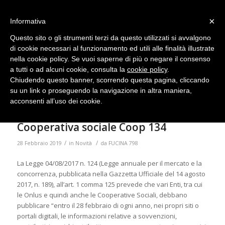
×
Informativa
Questo sito o gli strumenti terzi da questo utilizzati si avvalgono
di cookie necessari al funzionamento ed utili alle finalità illustrate
nella cookie policy. Se vuoi saperne di più o negare il consenso
a tutti o ad alcuni cookie, consulta la
cookie policy
.
Informazioni relative a sovvenzioni,
Chiudendo questo banner, scorrendo questa pagina, cliccando
contributi, incarichi retribuiti
su un link o proseguendo la navigazione in altra maniera,
ricevuti dalle Pubbliche
acconsenti all’uso dei cookie.
amministrazioni nel 2018 dalla
Cooperativa sociale Coop 134
/
/
28 Febbraio 2019
in
Novità
da
FUCINA 798
La Legge 04/08/2017 n. 124 (Legge annuale per il mercato e la
concorrenza, pubblicata nella Gazzetta Ufficiale del 14 agosto
2017, n. 189), all’art. 1 comma 125 prevede che vari Enti, tra cui
le Onlus e quindi anche le Cooperative Sociali, debbano
pubblicare “entro il 28 febbraio di ogni anno, nei propri siti o
portali digitali, le informazioni relative a sovvenzioni,