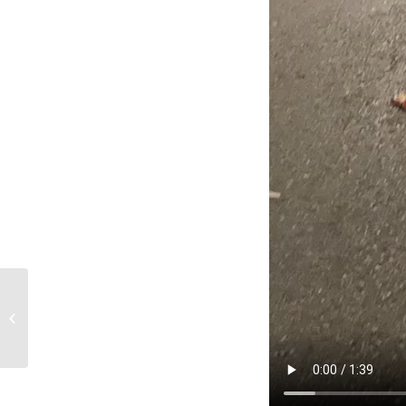
La sanificazione
professionale e le
tecnologie
all’avanguardia di
Coop134...