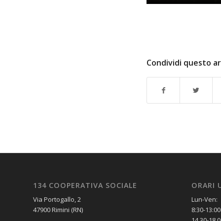
Condividi questo ar
134 COOPERATIVA SOCIALE
ORARI 
Via Portogallo, 2
Lun-Ven:
47900 Rimini (RN)
8:30-13:00
14.30-18.0